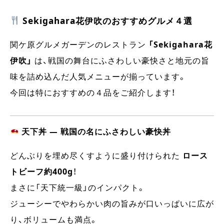
Sekigahara花伊吹のおすすめグルメ４選
関ケ原グルメガーデンのレストラン
「Sekigahara花
伊吹」
は、戦国の舞台にふさわしい豪快さと地元の旨
味を詰め込んだ人気メニューが揃っています。
今回は特におすすめの４品をご紹介します！
天下丼 ― 戦国の名にふさわしい豪快丼
どんぶりを埋め尽くすように盛り付けられた
ロース
トビーフ約400g
！
まさに「天下統一級」のインパクト。
ジューシーでやわらかい肉の旨みが口いっぱいに広が
り、ボリュームも満点。