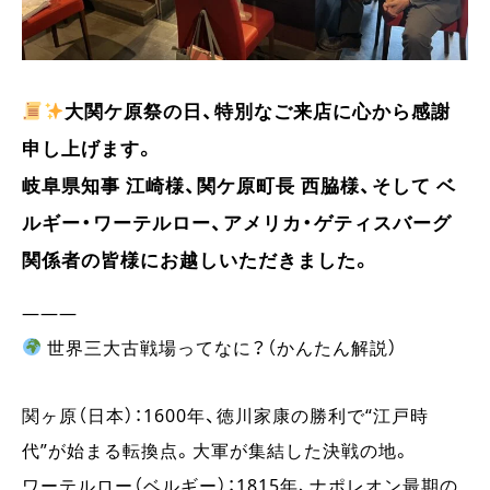
大関ケ原祭の日、特別なご来店に心から感謝
申し上げます。
岐阜県知事 江崎様、関ケ原町長 西脇様、そして ベ
ルギー・ワーテルロー、アメリカ・ゲティスバーグ
関係者の皆様にお越しいただきました。
―――
世界三大古戦場ってなに？（かんたん解説）
関ヶ原（日本）：1600年、徳川家康の勝利で“江戸時
代”が始まる転換点。大軍が集結した決戦の地。
ワーテルロー（ベルギー）：1815年、ナポレオン最期の