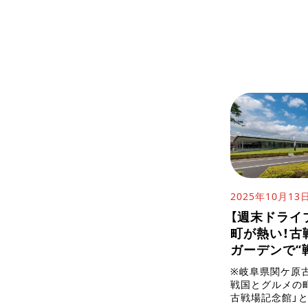
2025年10月13
【週末ドライ
町が熱い！古
ガーデンで“
※岐阜県関ケ原
戦国とグルメの町
古戦場記念館」と