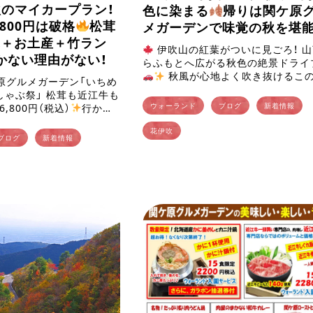
秋のマイカープラン！
色に染まる
帰りは関ケ原
800円は破格
松茸
メガーデンで味覚の秋を堪能
ぶ＋お土産＋竹ラン
伊吹山の紅葉がついに見ごろ！ 
かない理由がない！
らふもとへ広がる秋色の絶景ドライ
秋風が心地よく吹き抜けるこ
ケ原グルメガーデン「いちめ
節。伊吹山では現在、山頂周辺で紅
しゃぶ祭」 松茸も近江牛も
ょうど見ごろを迎えていま […]
ウォーランド
ブログ
新着情報
,800円（税込）
行かな
沢プラン！ 秋の味覚が香
花伊吹
原グルメガ […]
ブログ
新着情報