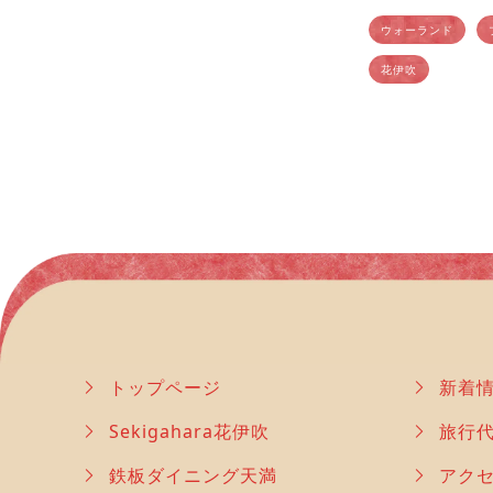
で一日中楽しもう
気観光スポット、
ウォーランド
花伊吹
トップページ
新着
Sekigahara花伊吹
旅行
鉄板ダイニング天満
アク