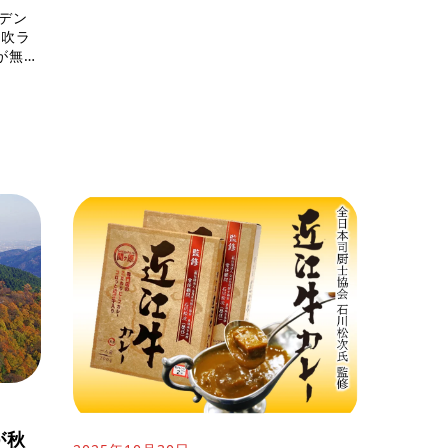
デン
伊吹ラ
が無料
くのご
[…]
が秋