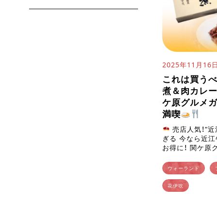
2025年11月16
これは買うべ
煮＆肉カレー
ケ原グルメガ
満喫
売店人気！“近
ぎる 今なら近
お得に！ 関ケ原
そかに人気を集
「近江牛しぐれ煮（1
ウォーランド
[…]
花伊吹