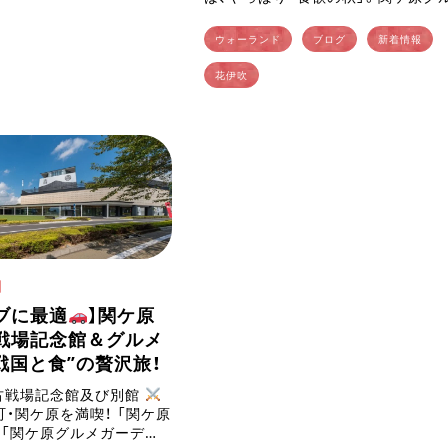
ーデン「Sekigahara花伊吹」では、
節にぴった […]
ウォーランド
ブログ
新着情報
花伊吹
日
ブに最適
】関ケ原
戦場記念館＆グルメ
戦国と食”の贅沢旅！
古戦場記念館及び別館
・関ケ原を満喫！ 「関ケ原
「関ケ原グルメガーデン」