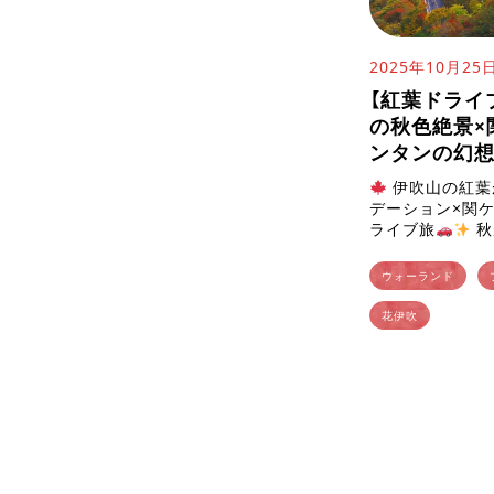
2025年10月25
【紅葉ドライ
の秋色絶景×
ンタンの幻
伊吹山の紅葉
デーション×関
ライブ旅
秋
山にも紅葉の季
差によって少しず
ウォーランド
花伊吹