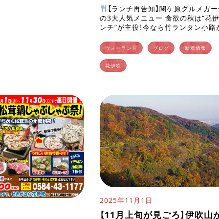
【ランチ再告知】関ケ原グルメガー
の3大人気メニュー 食欲の秋は“花
ンチ”が主役！今なら竹ランタン小路
紅葉シーズンはおかげさまで多
予約をいただいており、時間帯によっ 
ウォーランド
ブログ
新着情報
花伊吹
2025年11月1日
【11月上旬が見ごろ】伊吹山