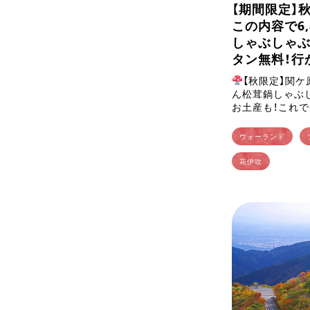
【期間限定】
この内容で6,
しゃぶしゃ
タン無料！行
【秋限定】関
ん松茸鍋しゃぶ
お土産も！これで6
きゃ損する秋の贅
り立つ季節、関ケ
ウォーランド
花伊吹