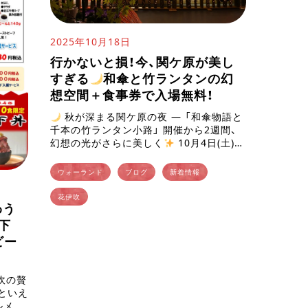
2025年10月18日
行かないと損！今、関ケ原が美し
すぎる
和傘と竹ランタンの幻
想空間＋食事券で入場無料！
秋が深まる関ケ原の夜 ― 「和傘物語と
千本の竹ランタン小路」 開催から2週間、
幻想の光がさらに美しく
10月4日(土)か
らスタートした 「和傘物語と千本の竹ラン
タン小路」。開催から2週 […]
ウォーランド
ブログ
新着情報
花伊吹
わう
下
ビー
伊吹の贅
といえ
ルメガ