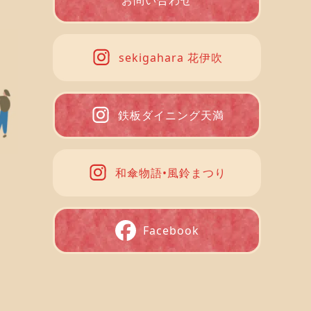
お問い合わせ
sekigahara 花伊吹
鉄板ダイニング天満
和傘物語•風鈴まつり
Facebook