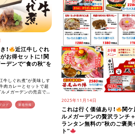
日
き！
近江牛しぐれ
がお得セットに！関
ーデンで“食の秋”を
江牛しぐれ煮”が美味しす
江牛肉カレーとセットで超
グルメガーデンの売店でひ
めている逸品――それが
2025年11月14日
,100円）」 です。 &
ブログ
新着情報
これは行く価値あり！
関ケ
ルメガーデンの贅沢ランチ
ランタン無料の“秋のご褒美
ト”