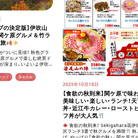
日
ブの決定版】伊吹山
関ケ原グルメ＆竹ラ
想旅
がついに見頃！ 秋色グラ
ケ原グルメで楽しむ絶景ド
が深まり、いよいよ伊吹
節がやってきました！標高
つ色 […]
ブログ
新着情報
2025年10月18日
【食欲の秋到来】関ケ原で味
美味しい・楽しい・ランチ！天
丼・近江牛カレー・ロースト
フ丼が大人気
食欲の秋到来！ Sekigahara花
沢ランチ3選で秋グルメを満喫
秋
ば、やっぱり「食欲の秋」。関ケ原グ