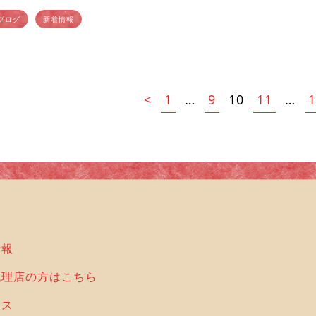
！ 関ケ原駅に隣接する人
関ケ原古戦場 […]
ブログ
新着情報
1
9
11
<
…
10
…
情報
代理店の方はこちら
セス