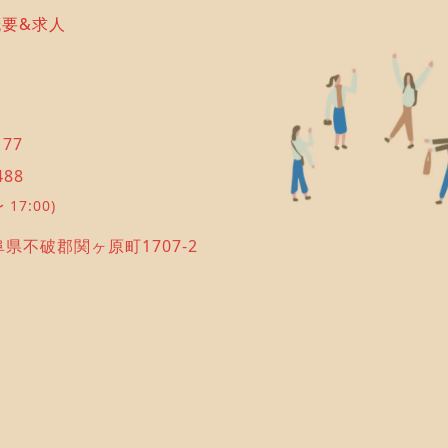
概要&求人
177
488
 17:00)
岐阜県不破郡関ヶ原町1707-2