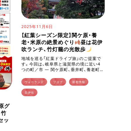
2025年11月6日
【紅葉シーズン限定】関ケ原・養
老・米原の絶景めぐり
昼は花伊
吹ランチ、竹灯籠の光散歩
地域を巡る「紅葉ドライブ旅」のご提案で
す。今回は、岐阜県と滋賀県の境に近い4
つの町／市 ― 関ケ原町、垂井町、養老町、
米原市 ― から、それぞれ “最も見ごたえ
のある紅葉スポット” をご紹介します。紅
ウォーランド
ブログ
新着情報
葉時期とともに、訪れ […]
花伊吹
原グ
＋竹
セッ