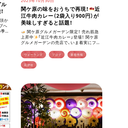
2025年10月30日
グル
関ケ原の味をおうちで再現！
近
！
江牛肉カレー（2袋入り900円）が
山頂か
美味しすぎると話題！
ブへ
の季
関ケ原グルメガーデン限定！ 売れ筋急
葉がち
上昇中
「近江牛肉カレー」登場！ 関ケ原
グルメガーデンの売店で、いま着実にファ
ンを増やしている人気商品――それが、オ
リジナル「近江牛肉カレー」 です！ […]
ウォーランド
ブログ
新着情報
花伊吹