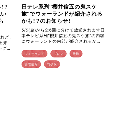
！？
日テレ系列”櫻井信五の鬼スケ
祝い
旅”でウォーランドが紹介される
ら
かも！？のお知らせ！
5/9(金)から全6回に分けて放送されます日
本テレビ系列”櫻井信五の鬼スケ旅”の内容
あれど！
にウォーランドの内部が紹介されるか
出来
も！？という告知です。 日本各地の魅力を
ング天
とにかく可能な限りたくさん伝えるため、
告知
ウォーランド
ブログ
天満
鬼のようにスケジュールを […]
つつお
新着情報
花伊吹