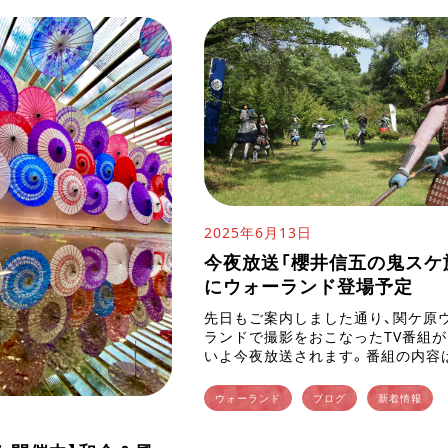
2025年6月13日
今夜放送「櫻井信五の鬼スケ
にウォーランド登場予定
先日もご案内しました通り、関ケ原
ランドで撮影をおこなったTV番組
いよ今夜放送されます。番組の内容
の櫻井翔さんとSUPER EIGHT村上
んの2人がまだ知らない日本各地の
ウォーランド
ブログ
新着情報
を“とにかく可能な限りた […]