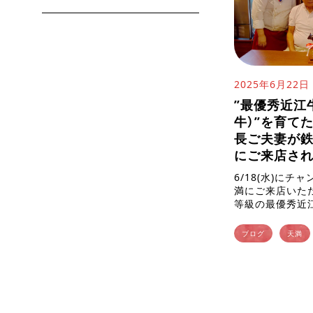
2025年6月22日
”最優秀近江
牛）”を育て
長ご夫妻が
にご来店され
6/18(水)に
満にご来店いただ
等級の最優秀近
場を経営されて
す！ 鈴木会長は
ブログ
天満
江牛】※当店の販売