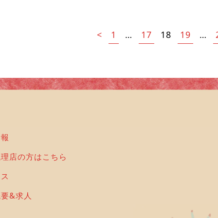
1
17
19
<
…
18
…
情報
代理店の方はこちら
セス
概要&求人