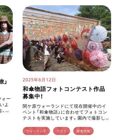
2025年6月12日
旅」
和傘物語フォトコンテスト作品
募集中！
ウォー
がいよ
関ケ原ウォーランドにて現在開催中のイ
は、嵐
ベント「和傘物語」に合わせてフォトコン
信五さ
テストを実施しています。園内で撮影した
魅力
和傘がテーマの写真をInstagramに指定
のハッシュタグ #関ヶ原和傘物語2025 を
ウォーランド
ブログ
新着情報
付けて投稿するだけで […]