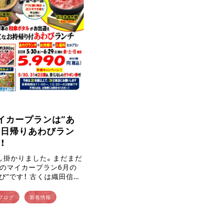
イカープランは”あ
！日帰りあわびラン
！
し掛かりました。まだまだ
評のマイカープラン6月の
び”です！ 古くは織田信
田信玄、邪馬台国の卑弥呼
いたと伝えられている”あ
ブログ
新着情報
強食材の一 […]