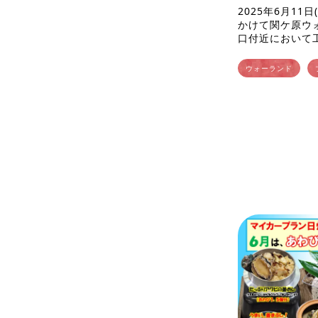
2025年6月11日
かけて関ケ原ウ
口付近において
です。工事箇所
画角によっては
ウォーランド
影時に工事作業が