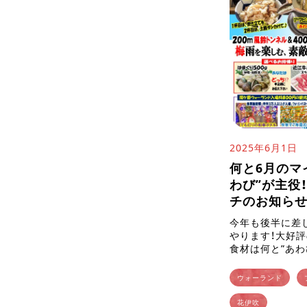
2025年6月1日
何と6月のマ
わび”が主役
チのお知らせ
今年も後半に差
やります！大好
食材は何と”あわ
長、徳川家康、武
が好んで食べて
ウォーランド
わび”はまさに最
花伊吹