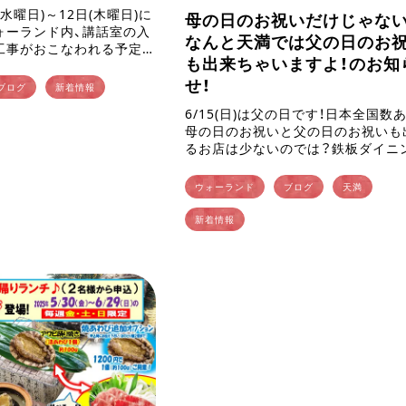
(水曜日)～12日(木曜日)に
母の日のお祝いだけじゃない
ォーランド内、講話室の入
なんと天満では父の日のお
工事がおこなわれる予定
も出来ちゃいますよ！のお知
は写真の赤丸の位置です。
、和傘＆風鈴トンネルの撮
せ！
ブログ
新着情報
入り […]
6/15(日)は父の日です！日本全国数
母の日のお祝いと父の日のお祝いも
るお店は少ないのでは？鉄板ダイニ
満では父の日のお祝いも出来る事の
です！ 日頃から家族のため汗をかき
ウォーランド
ブログ
天満
仕事を頑張ってくれている […]
新着情報