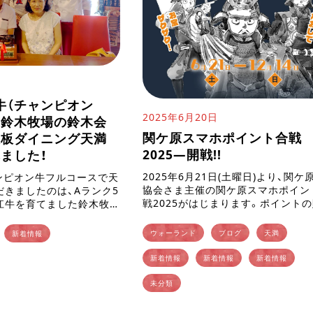
牛（チャンピオン
2025年6月20日
た鈴木牧場の鈴木会
関ケ原スマホポイント合戦
鉄板ダイニング天満
2025―開戦!!
ました！
2025年6月21日(土曜日)より、関ケ
チャンピオン牛フルコースで天
協会さま主催の関ケ原スマホポイン
きましたのは、Aランク5
戦2025がはじまります。ポイント
江牛を育てました鈴木牧
方は参加店舗でQRコードを読み込
います鈴木会長ご夫妻で
け。獲得ポイント数に応じて戦国グ
【チャンピオン牛・最優秀近
ウォーランド
ブログ
天満
新着情報
もらえます。 関ケ原グル […]
名( […]
新着情報
新着情報
新着情報
未分類