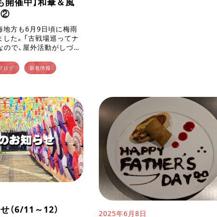
も開催中】和傘＆風
ツ②
海地方も6月9日頃に梅雨
ました。「古戦場巡ってナ
なので、屋外活動がしづら
客様もまばらに。 です
ーランドで開催中の和傘物
ブログ
新着情報
らではのシャ […]
（6/11～12）
2025年6月8日