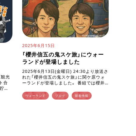
2025年6月15日
「櫻井信五の鬼スケ旅」にウォー
ランドが登場しました
2025年6月13日(金曜日) 24:30より放送さ
原観光
れた「櫻井信五の鬼スケ旅」に関ケ原ウォ
ト合
ーランドが登場しました。 番組では櫻井
の貯め
翔さんと村上信五さんのおふたりが当館
むだ
で甲冑体験をして、東軍と西軍に分かれて
ウォーランド
ブログ
新着情報
ッズが
ミニドラマ（？）を […]