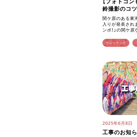
【フォトコン
鈴撮影のコ
関ケ原のある東
入りが発表され
ンボ！」の関ケ原
いこの時期は、お
が、関ケ原ウォ
ウォーランド
語では、梅雨時な
2025年6月8日
工事のお知らせ