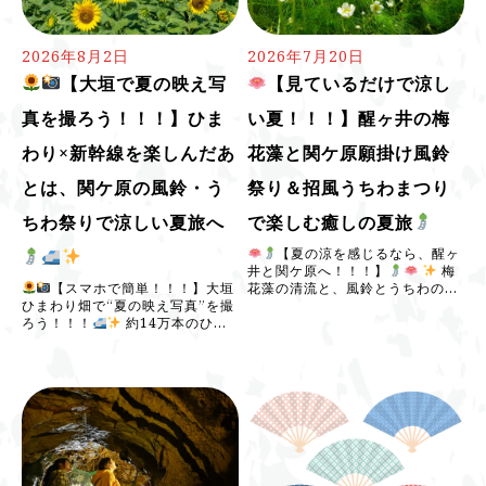
2026年8月2日
2026年7月20日
【大垣で夏の映え写
【見ているだけで涼し
真を撮ろう！！！】ひま
い夏！！！】醒ヶ井の梅
わり×新幹線を楽しんだあ
花藻と関ケ原願掛け風鈴
とは、関ケ原の風鈴・う
祭り＆招風うちわまつり
ちわ祭りで涼しい夏旅へ
で楽しむ癒しの夏旅
【夏の涼を感じるなら、醒ヶ
井と関ケ原へ！！！】
梅
【スマホで簡単！！！】大垣
花藻の清流と、風鈴とうちわの和
ひまわり畑で“夏の映え写真”を撮
空間。見ているだけで涼しくなる
ろう！！！
約14万本のひま
夏旅です！！！ &# […]
わりが広がる、大垣市平町のひま
わり畑！！！ 黄色いひまわり、青
い […]