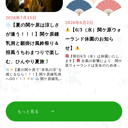
2026年7月13日
2026年6月2日
【夏の関ケ原は涼しさ
【6/3（水）関ケ原ウォ
が違う！！！】関ケ原鍾
ーランド休園のお知ら
乳洞と願掛け風鈴祭り＆
せ】
招風うちわまつりで楽し
【明日6/3（水）は休園いたし
ます】
台風の影響により、関ケ
む、ひんやり夏旅
原ウォーランドは安全のため休園
【夏の関ケ原で“本気の涼”を
とさせていただきます。 楽しみに
感じるなら！！！】関ケ原鍾乳洞
してくださっていた皆さまには申
へGO！！！
関ケ原鍾乳洞
し訳ございませんが、何卒ご理解
は、夏にこそ行きたい“天然のひ
を […]
んやりスポット”で […]
もっと見る