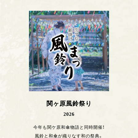
関ヶ原風鈴祭り
2026
今年も関ケ原和傘物語と同時開催！
風鈴と和傘が織りなす和の祭典。