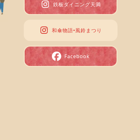
鉄板ダイニング天満
和傘物語•風鈴まつり
Facebook