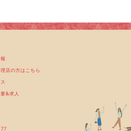
情報
代理店の方はこちら
セス
概要&求人
177