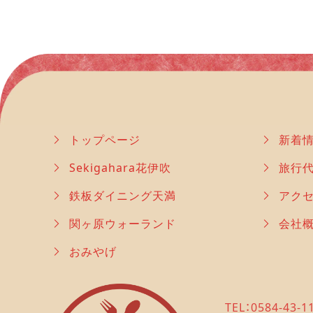
トップページ
新着
Sekigahara花伊吹
旅行
鉄板ダイニング天満
アク
関ヶ原ウォーランド
会社
おみやげ
TEL：0584-43-1