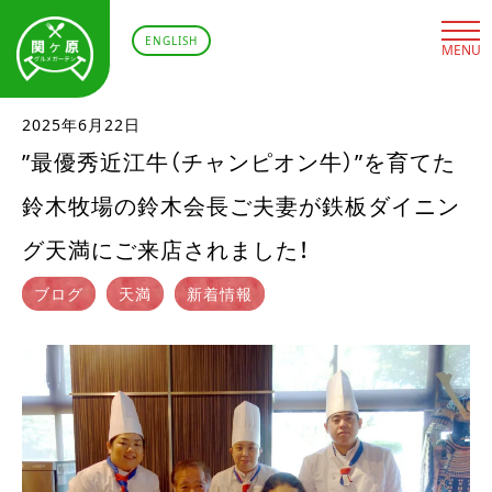
ENGLISH
MENU
2025年6月22日
”最優秀近江牛（チャンピオン牛）”を育てた
鈴木牧場の鈴木会長ご夫妻が鉄板ダイニン
グ天満にご来店されました！
ブログ
天満
新着情報