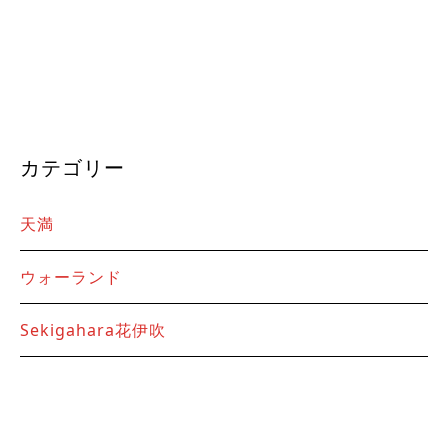
カテゴリー
天満
ウォーランド
Sekigahara花伊吹