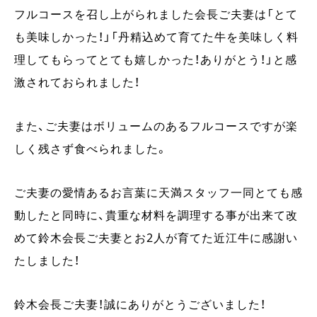
フルコースを召し上がられました会長ご夫妻は「とて
も美味しかった！」「丹精込めて育てた牛を美味しく料
理してもらってとても嬉しかった！ありがとう！」と感
激されておられました！
また、ご夫妻はボリュームのあるフルコースですが楽
しく残さず食べられました。
ご夫妻の愛情あるお言葉に天満スタッフ一同とても感
動したと同時に、貴重な材料を調理する事が出来て改
めて鈴木会長ご夫妻とお2人が育てた近江牛に感謝い
たしました！
鈴木会長ご夫妻！誠にありがとうございました！