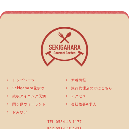
トップページ
新着情報
Sekigahara花伊吹
旅行代理店の方はこちら
鉄板ダイニング天満
アクセス
関ヶ原ウォーランド
会社概要&求人
おみやげ
TEL：0584-43-1177
FAX：0584-43-2488