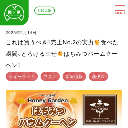
ENGLISH
MENU
2026年2月14日
これは買うべき！売上No.2の実力
食べた
瞬間、とろける幸せ
はちみつバームクー
ヘン！
ウォーランド
ブログ
新着情報
花伊吹